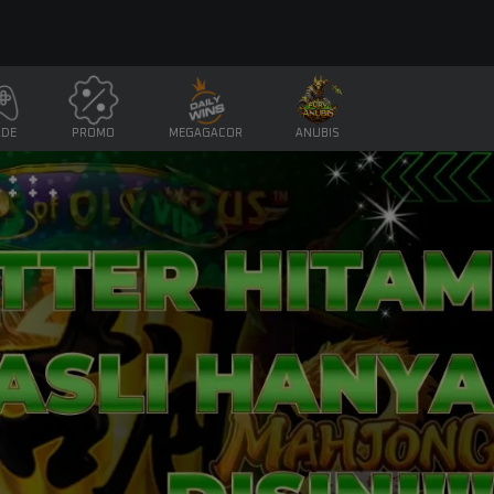
ADE
PROMO
MEGAGACOR
ANUBIS