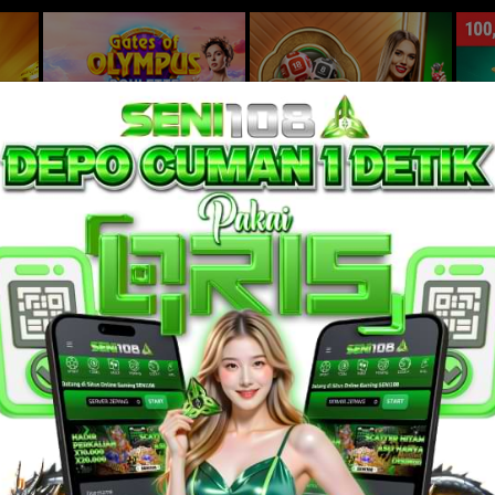
Provider Kami