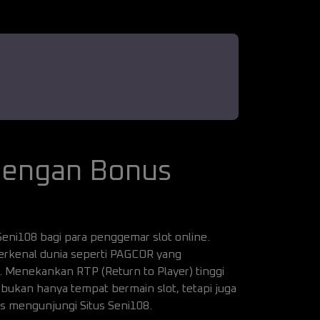
 Dengan Bonus
eni108 bagi para penggemar slot online.
n terkenal dunia seperti PAGCOR yang
Menekankan RTP (Return to Player) tinggi
 bukan hanya tempat bermain slot, tetapi juga
 mengunjungi Situs Seni108.