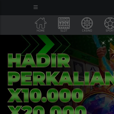
HOME
SLOT
CASINO
SPOR