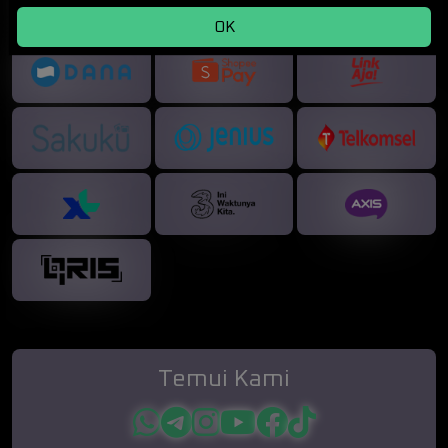
OK
Temui Kami