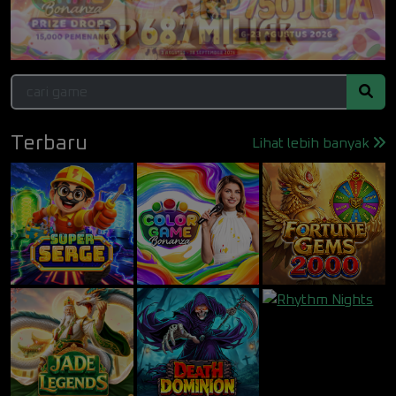
Terbaru
Lihat lebih banyak