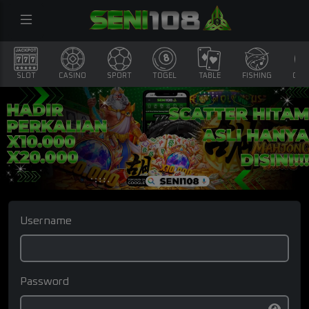
SLOT
CASINO
SPORT
TOGEL
TABLE
FISHING
COCK
Username
Password