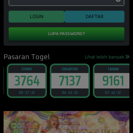
LOGIN
DAFTAR
LUPA PASSWORD?
Pasaran Togel
Lihat lebih banyak
SYDNEY
SINGAPORE
TAIWAN
3764
7137
9161
00 : 37 : 31
04 : 42 : 31
07 : 42 : 31