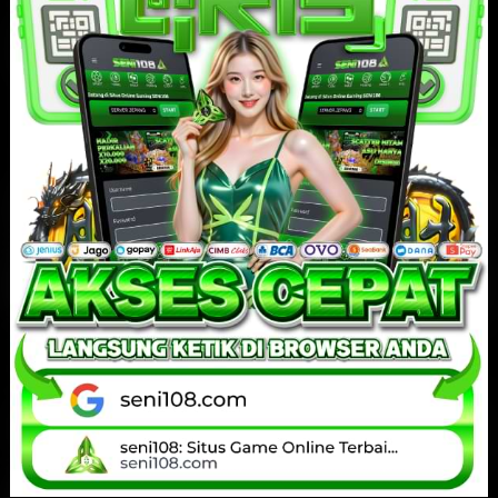
Cara Pembayaran