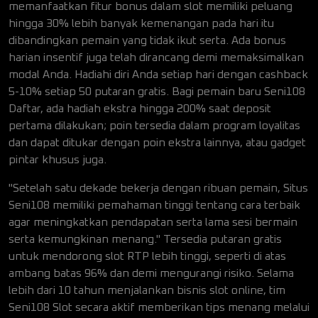
memanfaatkan fitur bonus dalam slot memiliki peluang
hingga 30% lebih banyak kemenangan pada hari itu
dibandingkan pemain yang tidak ikut serta. Ada bonus
harian insentif juga telah dirancang demi memaksimalkan
modal Anda. Hadiahi diri Anda setiap hari dengan cashback
5-10% setiap 50 putaran gratis. Bagi pemain baru Seni108
Daftar, ada hadiah ekstra hingga 200% saat deposit
pertama dilakukan; poin tersedia dalam program loyalitas
dan dapat ditukar dengan poin ekstra lainnya, atau gadget
pintar khusus juga.
"Setelah satu dekade bekerja dengan ribuan pemain, Situs
Seni108 memiliki pemahaman tinggi tentang cara terbaik
agar meningkatkan pendapatan serta lama sesi bermain
serta kemungkinan menang." Tersedia putaran gratis
untuk mendorong slot RTP lebih tinggi, seperti di atas
ambang batas 96% dan demi mengurangi risiko. Selama
lebih dari 10 tahun menjalankan bisnis slot online, tim
Seni108 Slot secara aktif memberikan tips menang melalui