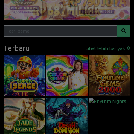
Terbaru
Lihat lebih banyak