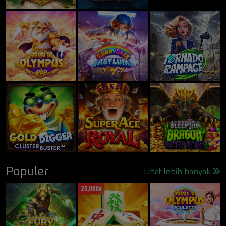
Populer
Lihat lebih banyak