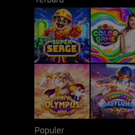
Terbaru
Populer