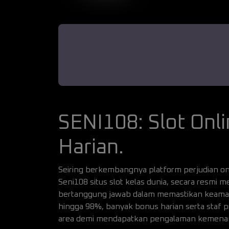
SENI108: Slot Onl
Harian.
Seiring berkembangnya platform perjudian onl
Seni108 situs slot kelas dunia, secara resmi m
bertanggung jawab dalam memastikan keamana
hingga 98%, banyak bonus harian serta staf pr
area demi mendapatkan pengalaman kemenang