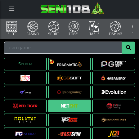
CASINO
SPORT
TOGEL
TABLE
FISHING
COCK F.
AR
Semua