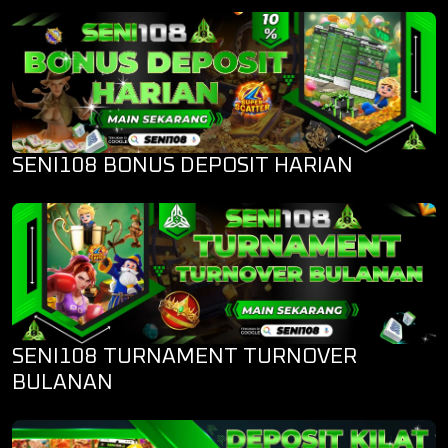
SENI108 BONUS DEPOSIT HARIAN
SENI108 TURNAMENT TURNOVER
BULANAN