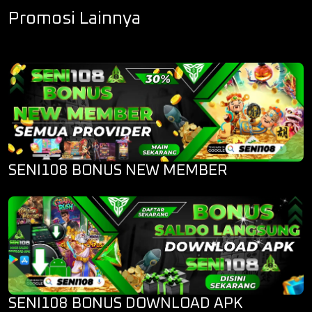
Promosi Lainnya
SENI108 BONUS NEW MEMBER
SENI108 BONUS DOWNLOAD APK