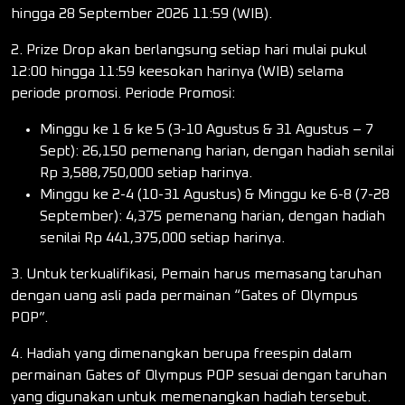
hingga 28 September 2026 11:59 (WIB).
2. Prize Drop akan berlangsung setiap hari mulai pukul
12:00 hingga 11:59 keesokan harinya (WIB) selama
periode promosi. Periode Promosi:
Minggu ke 1 & ke 5 (3-10 Agustus & 31 Agustus – 7
Sept): 26,150 pemenang harian, dengan hadiah senilai
Rp 3,588,750,000 setiap harinya.
Minggu ke 2-4 (10-31 Agustus) & Minggu ke 6-8 (7-28
September): 4,375 pemenang harian, dengan hadiah
senilai Rp 441,375,000 setiap harinya.
3. Untuk terkualifikasi, Pemain harus memasang taruhan
dengan uang asli pada permainan “Gates of Olympus
POP”.
4. Hadiah yang dimenangkan berupa freespin dalam
permainan Gates of Olympus POP sesuai dengan taruhan
yang digunakan untuk memenangkan hadiah tersebut.