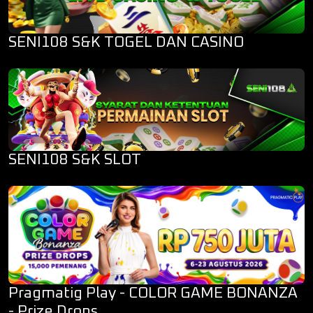
SENI108 S&K TOGEL DAN CASINO
SENI108 S&K SLOT
Pragmatig Play - COLOR GAME BONANZA
- Prize Drops