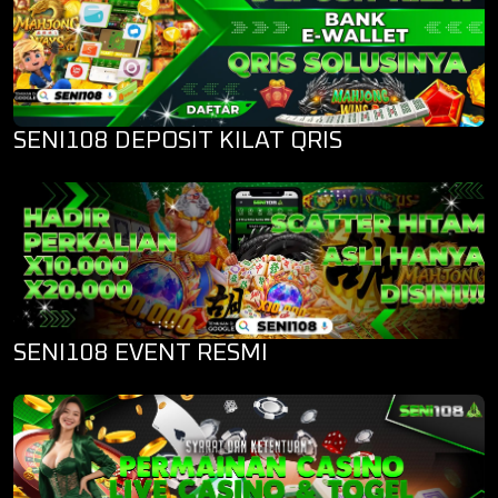
SENI108 DEPOSIT KILAT QRIS
SENI108 EVENT RESMI